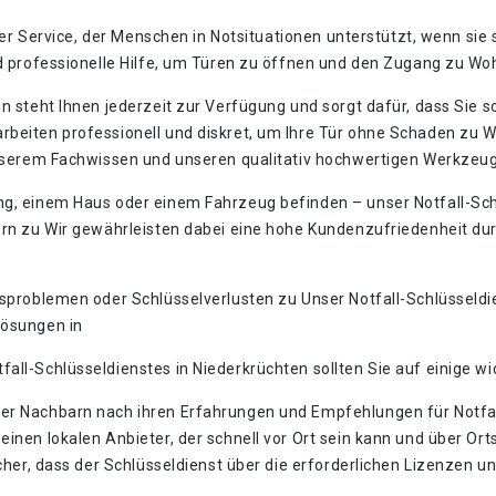
rter Service, der Menschen in Notsituationen unterstützt, wenn sie
und professionelle Hilfe, um Türen zu öffnen und den Zugang zu 
en steht Ihnen jederzeit zur Verfügung und sorgt dafür, dass Sie s
beiten professionell und diskret, um Ihre Tür ohne Schaden zu Wir
 unserem Fachwissen und unseren qualitativ hochwertigen Werkzeu
ng, einem Haus oder einem Fahrzeug befinden – unser Notfall-Schl
ern zu Wir gewährleisten dabei eine hohe Kundenzufriedenheit du
gsproblemen oder Schlüsselverlusten zu Unser Notfall-Schlüsseldien
Lösungen in
ll-Schlüsseldienstes in Niederkrüchten sollten Sie auf einige wic
er Nachbarn nach ihren Erfahrungen und Empfehlungen für Notfal
einen lokalen Anbieter, der schnell vor Ort sein kann und über Or
cher, dass der Schlüsseldienst über die erforderlichen Lizenzen un